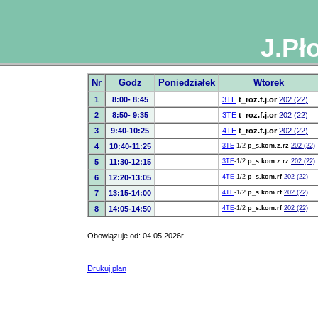
J.Pł
Nr
Godz
Poniedziałek
Wtorek
1
8:00- 8:45
3TE
t_roz.f.j.or
202 (22)
2
8:50- 9:35
3TE
t_roz.f.j.or
202 (22)
3
9:40-10:25
4TE
t_roz.f.j.or
202 (22)
4
10:40-11:25
3TE
-1/2
p_s.kom.z.rz
202 (22)
5
11:30-12:15
3TE
-1/2
p_s.kom.z.rz
202 (22)
6
12:20-13:05
4TE
-1/2
p_s.kom.rf
202 (22)
7
13:15-14:00
4TE
-1/2
p_s.kom.rf
202 (22)
8
14:05-14:50
4TE
-1/2
p_s.kom.rf
202 (22)
Obowiązuje od: 04.05.2026r.
Drukuj plan