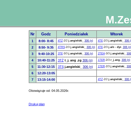
M.Ze
Nr
Godz
Poniedziałek
Wtorek
1
8:00- 8:45
4TŻ
-2/2
j.angielski_
306 (n)
4TE
-2/3
j.angielski_
306 (
2
8:50- 9:35
4TRS
-2/3
j.angielski_
306 (n)
4TE
-2/3
j.a/n - dyr.
306 (n
3
9:40-10:25
3TE
-3/3
j.angielski_
306 (n)
2TEH
-3/3
j.angielski_
306
4
10:40-11:25
3TŻ
t_j. ang .zg
306 (n)
1TER
-2/3
r_j.ang.
306 (n)
5
11:30-12:15
3TS
j.angielski_
306 (n)
1TER
-2/3
j.angielski_
306
6
12:20-13:05
7
13:15-14:00
4TŻ
-2/2
j.angielski_
306 (
Obowiązuje od: 04.05.2026r.
Drukuj plan