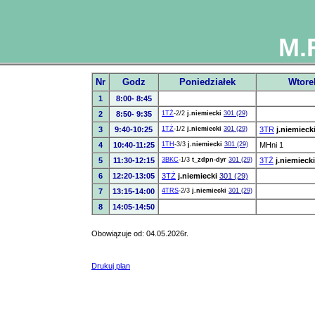
M.
Nr
Godz
Poniedziałek
Wtore
1
8:00- 8:45
2
8:50- 9:35
1TŻ
-2/2
j.niemiecki
301 (29)
3
9:40-10:25
1TŻ
-1/2
j.niemiecki
301 (29)
3TR
j.niemieck
4
10:40-11:25
1TH
-3/3
j.niemiecki
301 (29)
MHni 1
5
11:30-12:15
3BKC
-1/3
t_zdpn-dyr
301 (29)
3TŻ
j.niemiecki
6
12:20-13:05
3TŻ
j.niemiecki
301 (29)
7
13:15-14:00
4TRS
-2/3
j.niemiecki
301 (29)
8
14:05-14:50
Obowiązuje od: 04.05.2026r.
Drukuj plan