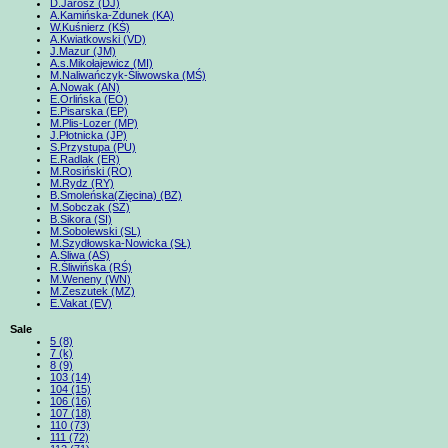
D.Jarosz (DJ)
A.Kamińska-Zdunek (KA)
W.Kuśnierz (KŚ)
A.Kwiatkowski (VD)
J.Mazur (JM)
A.s.Mikołajewicz (MI)
M.Naliwańczyk-Śliwowska (MŚ)
A.Nowak (AN)
E.Orlińska (EO)
E.Pisarska (EP)
M.Plis-Lozer (MP)
J.Płotnicka (JP)
S.Przystupa (PU)
E.Radlak (ER)
M.Rosiński (RO)
M.Rydz (RY)
B.Smoleńska(Zięcina) (BZ)
M.Sobczak (SZ)
B.Sikora (SI)
M.Sobolewski (SL)
M.Szydłowska-Nowicka (SŁ)
A.Śliwa (AŚ)
R.Śliwińska (RŚ)
M.Weneny (WN)
M.Zeszutek (MZ)
E.Vakat (EV)
Sale
5 (8)
7 (k)
8 (9)
103 (14)
104 (15)
106 (16)
107 (18)
110 (73)
111 (72)