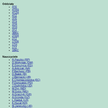
Oddziały
4TE
4TRS
4TŻH
4TŻ
3TE
3TS
3TR
3TH
3TŻ
3BKC
2TEH
2TŻ
1TER
1TH
1TŻ
1BKC
Nauczyciele
R.Paszko (RP)
D.Wojtyniak (DW)
E.Gorczyca (EG)
A.Antczak (AA)
P.Bachusz (PB)
D.Białek (BI)
J.Biernacki (JB)
E.Chomiaczewska (EC)
P.Domzalski (PD)
J.Dudyńska (JD)
M.Dyr (MD)
M.Goss (MG)
A.Graczyk (GR)
A.Grzęda (GZ)
L.Hajduk (LH)
K.Hucał (KH)
M.Janeczko (JE)