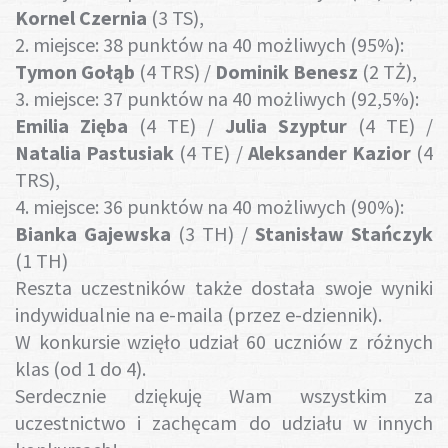
Gotuj z nami
Kornel Czernia
(3 TS),
2. miejsce: 38 punktów na 40 możliwych (95%):
Tymon Gołąb
(4 TRS) /
Dominik Benesz
(2 TŻ),
3. miejsce: 37 punktów na 40 możliwych (92,5%):
Emilia Zięba
(4 TE) /
Julia Szyptur
(4 TE) /
Natalia Pastusiak
(4 TE) /
Aleksander Kazior
(4
TRS),
4. miejsce: 36 punktów na 40 możliwych (90%):
Bianka Gajewska
(3 TH) /
Stanisław Stańczyk
(1 TH)
Reszta uczestników także dostała swoje wyniki
indywidualnie na e-maila (przez e-dziennik).
W konkursie wzięło udział 60 uczniów z różnych
klas (od 1 do 4).
Serdecznie dziękuję Wam wszystkim za
uczestnictwo i zachęcam do udziału w innych