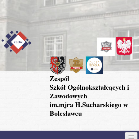
Przejdź do treści
Skip to content
Skip to navigation
Zespół
Szkół Ogólnokształcących i
Zawodowych
im.mjra H.Sucharskiego w
Bolesławcu