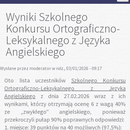
Strona Główna
Wyniki Szkolnego
Konkursu Ortograficzno-
Aktualności
Leksykalnego z Języka
Szkoła
Angielskiego
Strefa ucznia
Wysłane przez
moderator
w ndz., 03/01/2026 - 09:17
Oto lista uczestników
Szkolnego Konkursu
Strefa rodzica
Ortograficzno-Leksykalnego z Języka
Angielskiego
z dnia 27.02.2026 wraz z ich
Projekty
wynikami, którzy otrzymają ocenę 6 z wagą 40%
ze „zwykłego” angielskiego, ponieważ
Plan lekcji
przekroczyli pułap 90% poprawnych odpowiedzi:
1. miejsce: 39 punktów na 40 możliwych (97,5%):