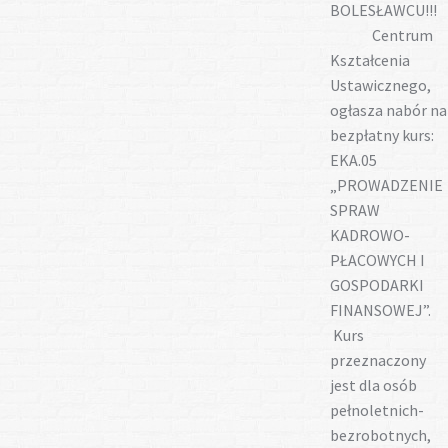
BOLESŁAWCU!!!
Gotuj z nami
Centrum
Kształcenia
Ustawicznego,
ogłasza nabór na
bezpłatny kurs:
EKA.05
„PROWADZENIE
SPRAW
KADROWO-
PŁACOWYCH I
GOSPODARKI
FINANSOWEJ”.
Kurs
przeznaczony
jest dla osób
pełnoletnich-
bezrobotnych,