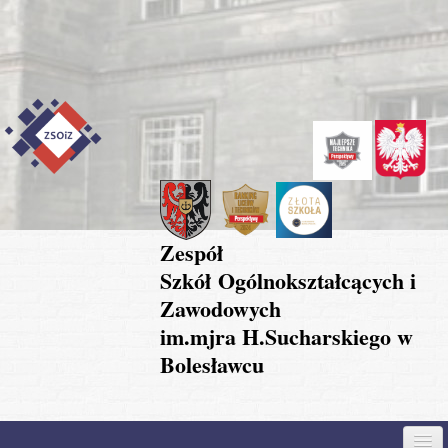
Przejdź do treści
Skip to content
Skip to navigation
Zespół
Szkół Ogólnokształcących i
Zawodowych
im.mjra H.Sucharskiego w
Bolesławcu