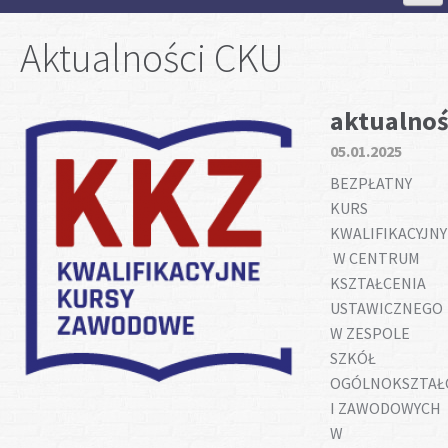
Strona Główna
Aktualności CKU
Aktualności
aktualnoś
05.01.2025
Szkoła
BEZPŁATNY
KURS
Strefa ucznia
KWALIFIKACYJNY
W CENTRUM
Strefa rodzica
KSZTAŁCENIA
USTAWICZNEGO
W ZESPOLE
Projekty
SZKÓŁ
OGÓLNOKSZTAŁ
Plan lekcji
I ZAWODOWYCH
W