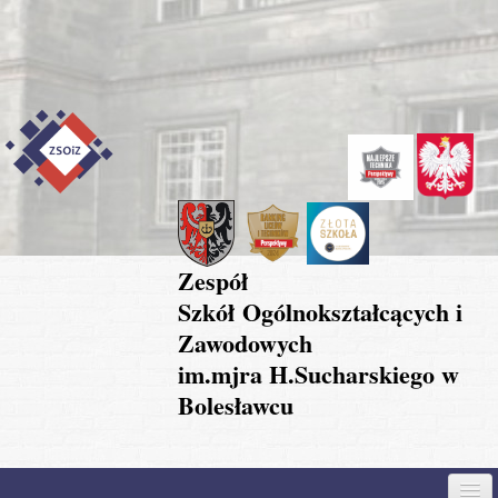
Przejdź do treści
Skip to content
Skip to navigation
Zespół
Szkół Ogólnokształcących i
Zawodowych
im.mjra H.Sucharskiego w
Bolesławcu