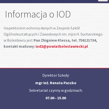
Strona Główna
Informacja o IOD
Aktualności
Inspektorem ochrony danych w Zespole Szkół
Ogólnokształcących i Zawodowych im. mjra H. Sucharskiego
Szkoła
w Bolesławcu jest
Pan Zbigniew Klessa, tel. 756121734,
kontakt mailowy:
iod2@powiatboleslawiecki.pl
Strefa ucznia
Strefa rodzica
Dyrektor Szkoły:
Projekty
mgr inż. Renata Paszko
Sekretariat czynny w godzinach:
Plan lekcji
07.00 - 15.00