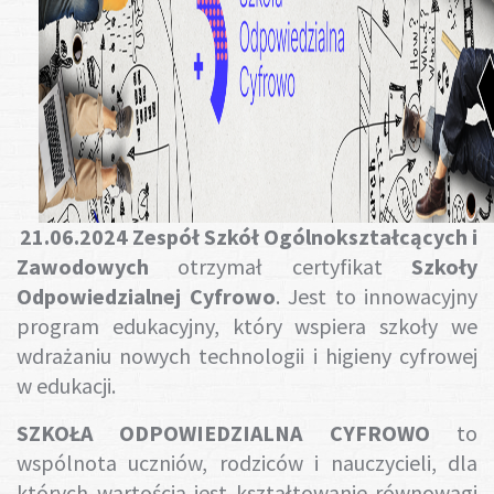
Gotuj z nami
21.06.2024 Zespół Szkół Ogólnokształcących i
Zawodowych
otrzymał certyfikat
Szkoły
Odpowiedzialnej Cyfrowo
. Jest to innowacyjny
program edukacyjny, który wspiera szkoły we
wdrażaniu nowych technologii i higieny cyfrowej
w edukacji.
SZKOŁA ODPOWIEDZIALNA CYFROWO
to
wspólnota uczniów, rodziców i nauczycieli, dla
których wartością jest kształtowanie równowagi