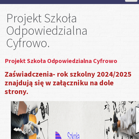
Strona Główna
Projekt Szkoła
Odpowiedzialna
Aktualności
Cyfrowo.
Szkoła
Projekt Szkoła Odpowiedzialna Cyfrowo
Strefa ucznia
Zaświadczenia- rok szkolny 2024/2025
znajdują się w załączniku na dole
Strefa rodzica
strony.
Projekty
Plan lekcji