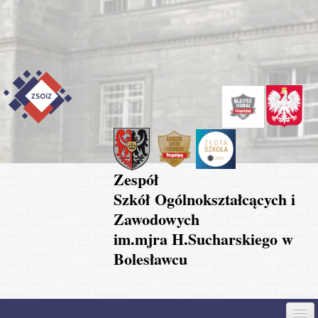
Przejdź do treści
Skip to content
Skip to navigation
Zespół
Szkół Ogólnokształcących i
Zawodowych
im.mjra H.Sucharskiego w
Bolesławcu