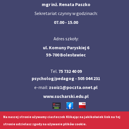
mgr inż. Renata Paszko
Sekretariat czynny w godzinach:
07.00 - 15.00
Adres szkoły:
ul. Komuny Paryskiej 6
59-700 Bolesławiec
Tel.
75 732 40 09
psycholog/pedagog - 505 044 231
e-mail:
zsoiz1@poczta.onet.pl
www.sucharski.edu.pl
Na naszej stronie używamy ciasteczek
Klikając na jakikolwiek link na tej
©
2021
ZSOiZ w Bolesławcu -
Archiwum strony
stronie udzielasz zgody na używanie plików cookie.