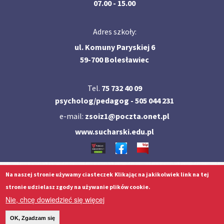
07.00 - 15.00
Adres szkoły:
ul. Komuny Paryskiej 6
59-700 Bolesławiec
Tel.
75 732 40 09
psycholog/pedagog - 505 044 231
e-mail:
zsoiz1@poczta.onet.pl
www.sucharski.edu.pl
Na naszej stronie używamy ciasteczek
Klikając na jakikolwiek link na tej
©
2021
ZSOiZ w Bolesławcu -
Archiwum strony
stronie udzielasz zgody na używanie plików cookie.
strony internetowe
:
Nie, chcę dowiedzieć się więcej
OK, Zgadzam się