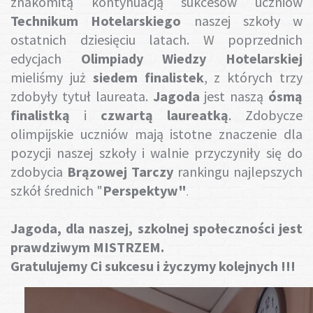
znakomitą kontynuacją sukcesów uczniów
Technikum Hotelarskiego
naszej szkoły w
ostatnich dziesięciu latach. W poprzednich
edycjach
Olimpiady Wiedzy Hotelarskiej
mieliśmy już
siedem finalistek
, z których trzy
zdobyły tytuł laureata.
Jagoda
jest naszą
ósmą
finalistką
i
czwartą laureatką
. Zdobycze
olimpijskie uczniów mają istotne znaczenie dla
pozycji naszej szkoły i walnie przyczyniły się do
zdobycia
Brązowej Tarczy
rankingu najlepszych
szkół średnich "
Perspektyw"
.
Jagoda, dla naszej, szkolnej społeczności jest
prawdziwym MISTRZEM.
Gratulujemy Ci sukcesu i życzymy kolejnych !!!