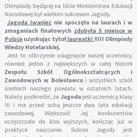
Olimpiady będącej na liście Ministerstwa Edukacji
Narodowej był wielkim sukcesem Jagody.
Jagoda Iwaniec
nie spoczęła na laurach i w
zmaganiach finałowych
zdobyła 5 miejsce w
Polsce
uzyskując tytuł
laureatki
XIII Olimpiady
Wiedzy Hotelarskiej.
Jest to olbrzymie osiągnięcie naszej uczennicy,
również jedno z największych w całej historii
Zespołu Szkół Ogólnokształcących i
Zawodowych w Bolesławcu
i wszystkich szkół
średnich naszego powiatu w ostatnich latach.
Należy podkreślić, że
Jagoda
jest uczennicą klasy
III i ma przed sobą jeszcze dwa lata edukacji
zawodowej. Większość Jej konkurentów
uczęszczała do klas wyższych, kończąc już w
praktyce nauczanie. Sukces Jagody jest