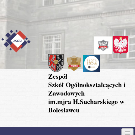
Przejdź do treści
Skip to content
Skip to navigation
Zespół
Szkół Ogólnokształcących i
Zawodowych
im.mjra H.Sucharskiego w
Bolesławcu