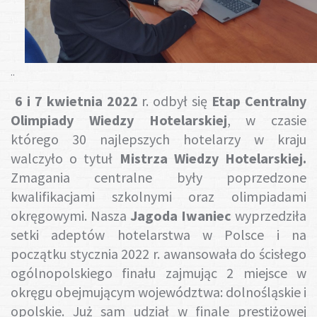
Gotuj z nami
..
6 i 7 kwietnia 2022
r. odbył się
Etap Centralny
Olimpiady Wiedzy Hotelarskiej
, w czasie
którego 30 najlepszych hotelarzy w kraju
walczyło o tytuł
Mistrza Wiedzy Hotelarskiej.
Zmagania centralne były poprzedzone
kwalifikacjami szkolnymi oraz olimpiadami
okręgowymi. Nasza
Jagoda Iwaniec
wyprzedziła
setki adeptów hotelarstwa w Polsce i na
początku stycznia 2022 r. awansowała do ścisłego
ogólnopolskiego finału zajmując 2 miejsce w
okręgu obejmującym województwa: dolnośląskie i
opolskie. Już sam udział w finale prestiżowej