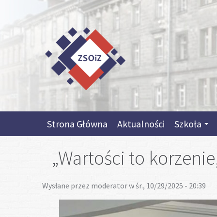
Przejdź do treści
Skip to content
Skip to navigation
Strona Główna
Aktualności
Szkoła
„Wartości to korzenie
Wysłane przez
moderator
w śr., 10/29/2025 - 20:39