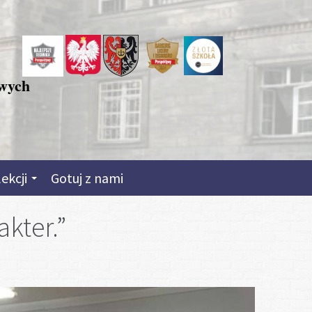
owych
lekcji
Gotuj z nami
akter.”