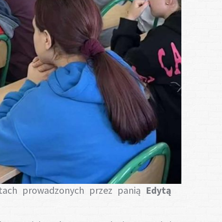
tatach prowadzonych przez panią
Edytą