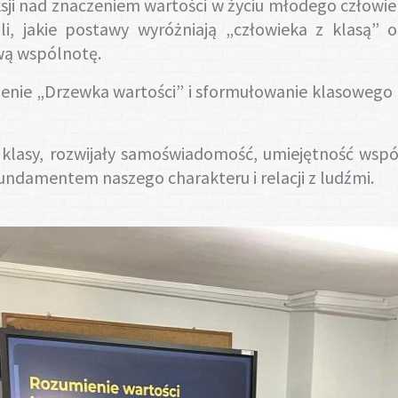
ksji nad znaczeniem wartości w życiu młodego człowie
li, jakie postawy wyróżniają „człowieka z klasą” 
ą wspólnotę.
enie „Drzewka wartości” i sformułowanie klasowego 
cji klasy, rozwijały samoświadomość, umiejętność wsp
fundamentem naszego charakteru i relacji z ludźmi.