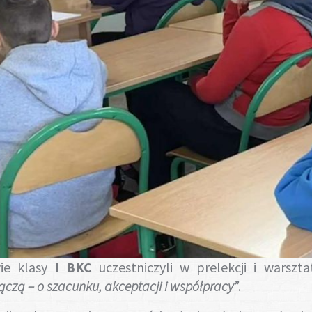
ie klasy
I BKC
uczestniczyli w prelekcji i warsz
łączą – o szacunku, akceptacji i współpracy”
.