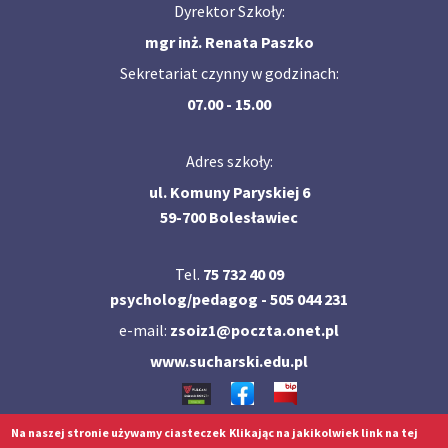
Dyrektor Szkoły:
mgr inż. Renata Paszko
Sekretariat czynny w godzinach:
07.00 - 15.00
Adres szkoły:
ul. Komuny Paryskiej 6
59-700 Bolesławiec
Tel.
75 732 40 09
psycholog/pedagog - 505 044 231
e-mail:
zsoiz1@poczta.onet.pl
www.sucharski.edu.pl
Na naszej stronie używamy ciasteczek
Klikając na jakikolwiek link na tej