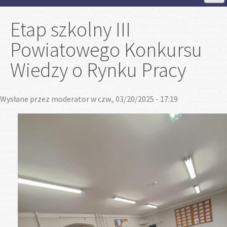
Strona Główna
Etap szkolny III
Powiatowego Konkursu
Aktualności
Wiedzy o Rynku Pracy
Szkoła
Wysłane przez
moderator
w czw., 03/20/2025 - 17:19
Strefa ucznia
Strefa rodzica
Projekty
Plan lekcji