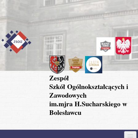
Przejdź do treści
Skip to content
Skip to navigation
Zespół
Szkół Ogólnokształcących i
Zawodowych
im.mjra H.Sucharskiego w
Bolesławcu