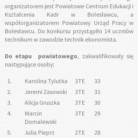
organizatorem jest Powiatowe Centrum Edukacji i
Kształcenia Kadr w Bolesławcu, a
współorganizatorem Powiatowy Urząd Pracy w
Bolesławcu. Do konkursu przystąpiło 14 uczniów
technikum w zawodzie technik ekonomista.
Do etapu powiatowego
, zakwalifikowały się
następujące osoby:
1.
Karolina Tylutka
3TE
33
2.
Jeremi Zasowski
3TE
31
3.
Alicja Gruszka
3TE
30
4.
Marcin
3TE
29
Domalewski
5.
Julia Pieprz
2TE
28