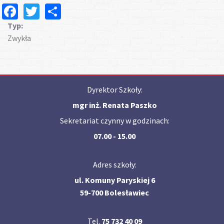
Facebook
Twitter
Share
Typ:
Zwykła
Dyrektor Szkoły:
mgr inż. Renata Paszko
Sekretariat czynny w godzinach:
07.00 - 15.00
Adres szkoły:
ul. Komuny Paryskiej 6
59-700 Bolesławiec
Tel.
75 732 40 09