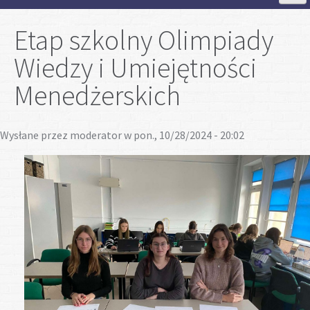
Strona Główna
Etap szkolny Olimpiady
Wiedzy i Umiejętności
Aktualności
Menedżerskich
Szkoła
Wysłane przez
moderator
w pon., 10/28/2024 - 20:02
Strefa ucznia
Strefa rodzica
Projekty
Plan lekcji