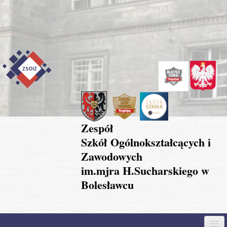
Przejdź do treści
Skip to content
Skip to navigation
Zespół
Szkół Ogólnokształcących i
Zawodowych
im.mjra H.Sucharskiego w
Bolesławcu