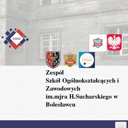
Przejdź do treści
Skip to content
Skip to navigation
Zespół
Szkół Ogólnokształcących i
Zawodowych
im.mjra H.Sucharskiego w
Bolesławcu