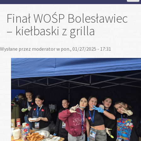
Strona Główna
Finał WOŚP Bolesławiec
– kiełbaski z grilla
Aktualności
Wysłane przez
moderator
w pon., 01/27/2025 - 17:31
Szkoła
Strefa ucznia
Strefa rodzica
Projekty
Plan lekcji