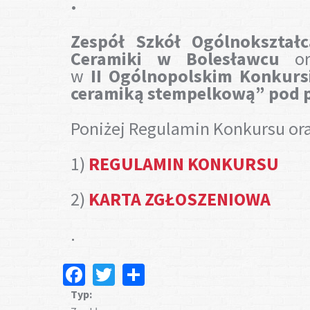
.
Zespół Szkół Ogólnokształ
Ceramiki w Bolesławcu
o
w
II Ogólnopolskim Konkurs
ceramiką stempelkową” pod p
Poniżej Regulamin Konkursu ora
1)
REGULAMIN KONKURSU
2)
KARTA ZGŁOSZENIOWA
.
Facebook
Twitter
Share
Typ: