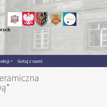
owych
lekcji
Gotuj z nami
ceramiczna
wą”