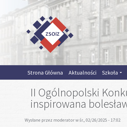
Przejdź do treści
Skip to content
Skip to navigation
Strona Główna
Aktualności
Szkoła
II Ogólnopolski Konk
inspirowana bolesła
Wysłane przez
moderator
w śr., 02/26/2025 - 17:02