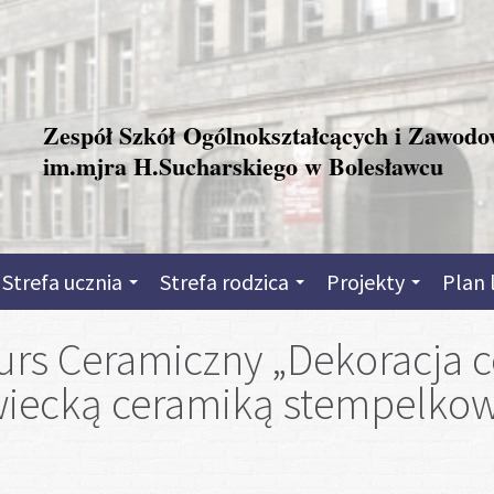
Zespół Szkół Ogólnokształcących i Zawod
im.mjra H.Sucharskiego w Bolesławcu
Strefa ucznia
Strefa rodzica
Projekty
Plan 
urs Ceramiczny „Dekoracja 
wiecką ceramiką stempelko