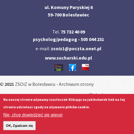
ul. Komuny Paryskiej 6
59-700 Bolesławiec
Tel.
75 732 40 09
psycholog/pedagog - 505 044 231
e-mail:
zsoiz1@poczta.onet.pl
www.sucharski.edu.pl
©
2021
ZSOiZ w Bolesławcu -
Archiwum strony
strony internetowe
:
Na naszej stronie używamy ciasteczek
Klikając na jakikolwiek link na tej
stronie udzielasz zgody na używanie plików cookie.
Nie, chcę dowiedzieć się więcej
OK, Zgadzam się