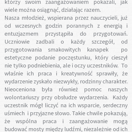
którzy swoim zaangażowaniem pokazali, jak
wiele można osiągnąć, działając razem.
Nasza młodzież, wspierana przez nauczycieli, już
od wczesnych godzin porannych z energią i
entuzjazmem przystąpiła do przygotowań.
Uczniowie zadbali o każdy szczegół, od
przygotowania smakowitych kanapek po
estetyczne podanie poczęstunku, który cieszył
nie tylko podniebienia, ale i oczy uczestników. To
właśnie ich praca i kreatywność sprawiły, że
wydarzenie zyskało niezwykły, rodzinny charakter.
Nieoceniona była również pomoc naszych
wolontariuszy przy obsłudze wydarzenia. Każdy
uczestnik mógł liczyć na ich wsparcie, serdeczny
uśmiech i przyjazne słowo. Takie chwile pokazują,
że wspólna praca i zaangażowanie mogą
budować mosty między ludźmi, niezależnie od ich