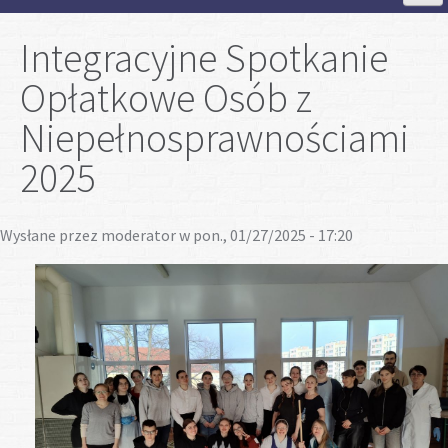
Strona Główna
Integracyjne Spotkanie
Opłatkowe Osób z
Aktualności
Niepełnosprawnościami
Szkoła
2025
Strefa ucznia
Wysłane przez
moderator
w pon., 01/27/2025 - 17:20
Strefa rodzica
Projekty
Plan lekcji