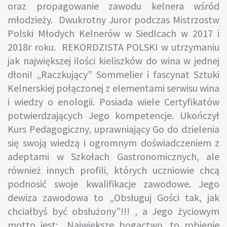
oraz propagowanie zawodu kelnera wśród
młodzieży. Dwukrotny Juror podczas Mistrzostw
Polski Młodych Kelnerów w Siedlcach w 2017 i
2018r roku. REKORDZISTA POLSKI w utrzymaniu
jak największej ilości kieliszków do wina w jednej
dłoni! „Raczkujący” Sommelier i fascynat Sztuki
Kelnerskiej połączonej z elementami serwisu wina
i wiedzy o enologii. Posiada wiele Certyfikatów
potwierdzających Jego kompetencje. Ukończył
Kurs Pedagogiczny, uprawniający Go do dzielenia
się swoją wiedzą i ogromnym doświadczeniem z
adeptami w Szkołach Gastronomicznych, ale
również innych profili, których uczniowie chcą
podnosić swoje kwalifikacje zawodowe. Jego
dewiza zawodowa to „Obsługuj Gości tak, jak
chciałbyś być obsłużony”!!! , a Jego życiowym
motto jest: „Największe bogactwo, to robienie