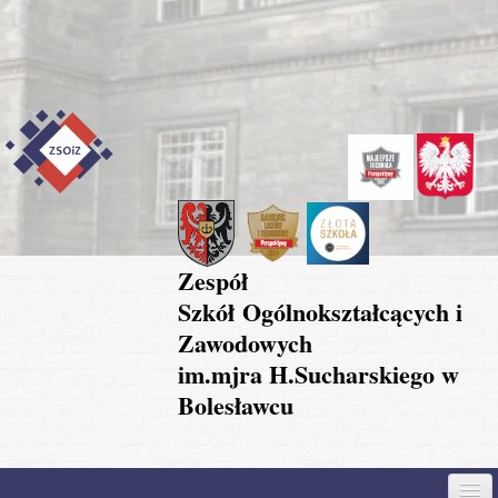
Przejdź do treści
Skip to content
Skip to navigation
Zespół
Szkół Ogólnokształcących i
Zawodowych
im.mjra H.Sucharskiego w
Bolesławcu