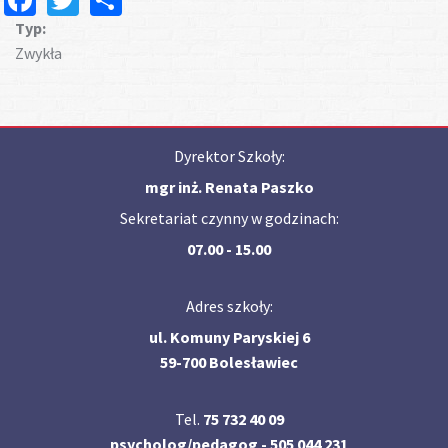
Typ:
Zwykła
Dyrektor Szkoły:
mgr inż. Renata Paszko
Sekretariat czynny w godzinach:
07.00 - 15.00
Adres szkoły:
ul. Komuny Paryskiej 6
59-700 Bolesławiec
Tel.
75 732 40 09
psycholog/pedagog - 505 044 231