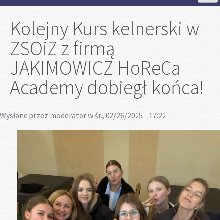
Strona Główna
Kolejny Kurs kelnerski w
ZSOiZ z firmą
Aktualności
JAKIMOWICZ HoReCa
Szkoła
Academy dobiegł końca!
Strefa ucznia
Wysłane przez
moderator
w śr., 02/26/2025 - 17:22
Strefa rodzica
Projekty
Plan lekcji