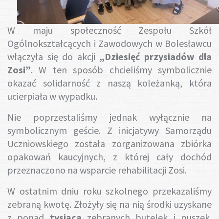
Gotuj z nami
W maju społeczność Zespołu Szkół
Ogólnokształcących i Zawodowych w Bolesławcu
włączyła się do akcji
„Dziesięć przysiadów dla
Zosi”
. W ten sposób chcieliśmy symbolicznie
okazać solidarność z naszą koleżanką, która
ucierpiała w wypadku.
Nie poprzestaliśmy jednak wyłącznie na
symbolicznym geście. Z inicjatywy Samorządu
Uczniowskiego została zorganizowana zbiórka
opakowań kaucyjnych, z której cały dochód
przeznaczono na wsparcie rehabilitacji Zosi.
W ostatnim dniu roku szkolnego przekazaliśmy
zebraną kwotę. Złożyły się na nią środki uzyskane
z ponad
tysiąca
zebranych butelek i puszek.