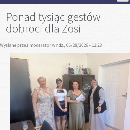
Strona Główna
Ponad tysiąc gestów
dobroci dla Zosi
Aktualności
Wysłane przez
moderator
w ndz., 06/28/2026 - 11:23
Szkoła
Strefa ucznia
Strefa rodzica
Projekty
Plan lekcji