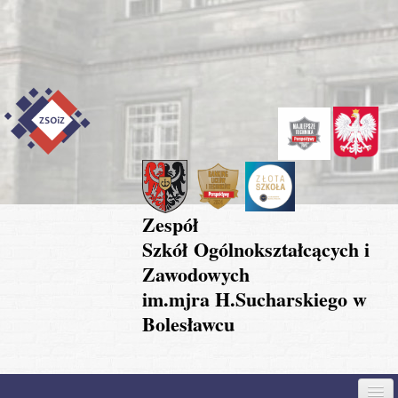
Przejdź do treści
Skip to content
Skip to navigation
Zespół
Szkół Ogólnokształcących i
Zawodowych
im.mjra H.Sucharskiego w
Bolesławcu