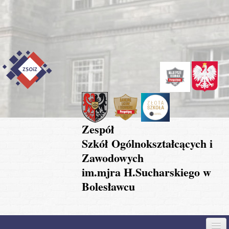
Przejdź do treści
Skip to content
Skip to navigation
Zespół
Szkół Ogólnokształcących i
Zawodowych
im.mjra H.Sucharskiego w
Bolesławcu