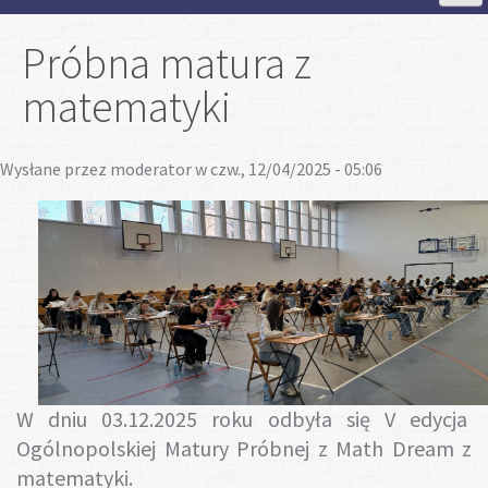
Strona Główna
Próbna matura z
matematyki
Aktualności
Wysłane przez
moderator
w czw., 12/04/2025 - 05:06
Szkoła
Strefa ucznia
Strefa rodzica
Projekty
W dniu 03.12.2025 roku odbyła się V edycja
Plan lekcji
Ogólnopolskiej Matury Próbnej z Math Dream z
matematyki.