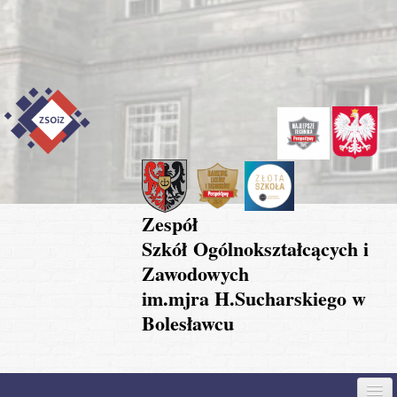
Przejdź do treści
Skip to content
Skip to navigation
Zespół
Szkół Ogólnokształcących i
Zawodowych
im.mjra H.Sucharskiego w
Bolesławcu