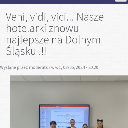
Strona Główna
Veni, vidi, vici... Nasze
hotelarki znowu
Aktualności
najlepsze na Dolnym
Szkoła
Śląsku !!!
Strefa ucznia
Wysłane przez
moderator
w wt., 03/05/2024 - 20:20
Strefa rodzica
Projekty
Plan lekcji