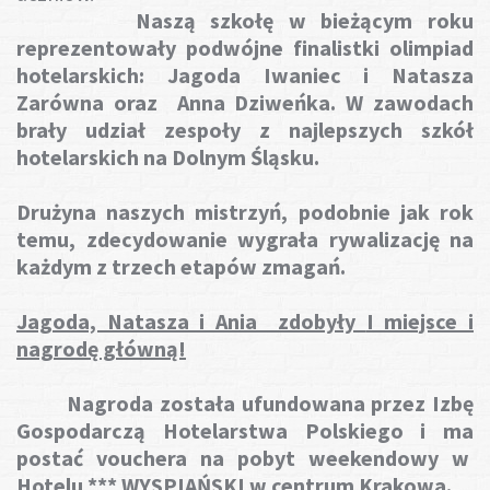
Naszą szkołę w bieżącym roku
reprezentowały podwójne finalistki olimpiad
hotelarskich: Jagoda Iwaniec i Natasza
Zarówna oraz Anna Dziweńka.
W zawodach
brały udział zespoły z najlepszych szkół
hotelarskich na Dolnym Śląsku.
Drużyna naszych mistrzyń, podobnie jak rok
temu, zdecydowanie wygrała rywalizację na
każdym z trzech etapów zmagań.
Jagoda, Natasza i Ania zdobyły
I miejsce i
nagrodę główną!
Nagroda została ufundowana przez Izbę
Gospodarczą Hotelarstwa Polskiego i ma
postać vouchera na pobyt weekendowy w
Hotelu *** WYSPIAŃSKI w centrum Krakowa.