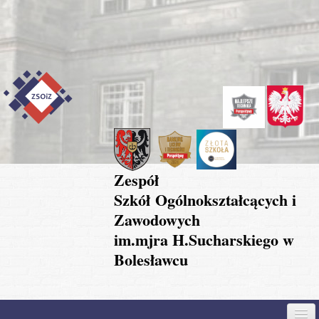
Przejdź do treści
Skip to content
Skip to navigation
Zespół
Szkół Ogólnokształcących i
Zawodowych
im.mjra H.Sucharskiego w
Bolesławcu