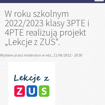
Strona Główna
W roku szkolnym
2022/2023 klasy 3PTE i
Aktualności
4PTE realizują projekt
Szkoła
„Lekcje z ZUS".
Strefa ucznia
Wysłane przez
moderator
w ndz., 11/06/2022 - 20:30
Strefa rodzica
Projekty
Plan lekcji