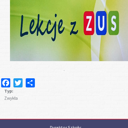
.
Facebook
Twitter
Share
Typ:
Zwykła
Dyrektor Szkoły: