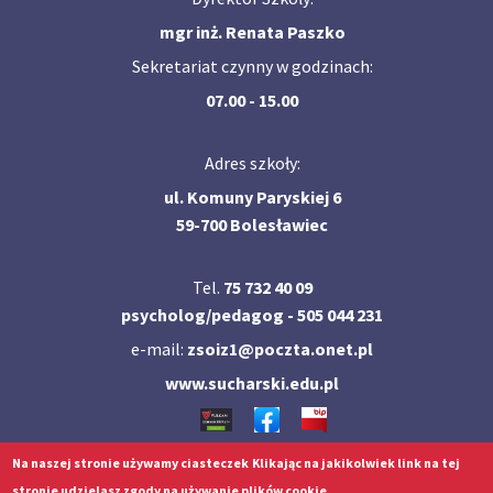
mgr inż. Renata Paszko
Sekretariat czynny w godzinach:
07.00 - 15.00
Adres szkoły:
ul. Komuny Paryskiej 6
59-700 Bolesławiec
Tel.
75 732 40 09
psycholog/pedagog - 505 044 231
e-mail:
zsoiz1@poczta.onet.pl
www.sucharski.edu.pl
Na naszej stronie używamy ciasteczek
Klikając na jakikolwiek link na tej
©
2021
ZSOiZ w Bolesławcu -
Archiwum strony
stronie udzielasz zgody na używanie plików cookie.