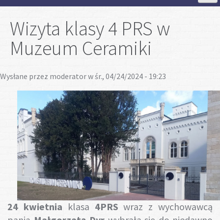
Strona Główna
Wizyta klasy 4 PRS w
Muzeum Ceramiki
Aktualności
Wysłane przez
moderator
w śr., 04/24/2024 - 19:23
Szkoła
Strefa ucznia
Strefa rodzica
Projekty
Plan lekcji
24 kwietnia
klasa
4PRS
wraz z wychowawcą
panią
Małgorzatą Dyr
wybrała się do niedawno