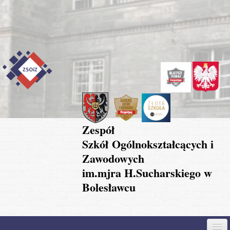
Przejdź do treści
Skip to content
Skip to navigation
Zespół
Szkół Ogólnokształcących i
Zawodowych
im.mjra H.Sucharskiego w
Bolesławcu