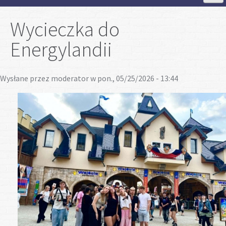
Strona Główna
Wycieczka do
Energylandii
Aktualności
Wysłane przez
moderator
w pon., 05/25/2026 - 13:44
Szkoła
Strefa ucznia
Strefa rodzica
Projekty
Plan lekcji