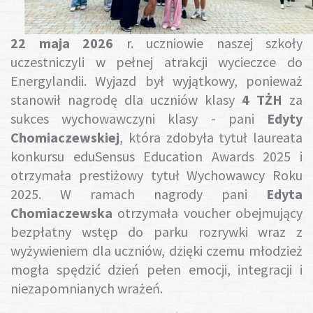
Gotuj z nami
22 maja 2026
r. uczniowie naszej szkoły
uczestniczyli w pełnej atrakcji wycieczce do
Energylandii. Wyjazd był wyjątkowy, ponieważ
stanowił nagrodę dla uczniów klasy
4 TŻH
za
sukces wychowawczyni klasy - pani
Edyty
Chomiaczewskiej
, która zdobyła tytuł laureata
konkursu eduSensus Education Awards 2025 i
otrzymała prestiżowy tytuł Wychowawcy Roku
2025. W ramach nagrody pani
Edyta
Chomiaczewska
otrzymała voucher obejmujący
bezpłatny wstęp do parku rozrywki wraz z
wyżywieniem dla uczniów, dzięki czemu młodzież
mogła spędzić dzień pełen emocji, integracji i
niezapomnianych wrażeń.