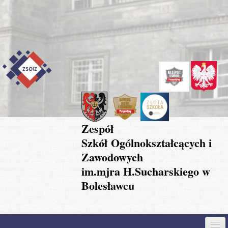
Przejdź do treści
Skip to content
Skip to navigation
Zespół
Szkół Ogólnokształcących i
Zawodowych
im.mjra H.Sucharskiego w
Bolesławcu