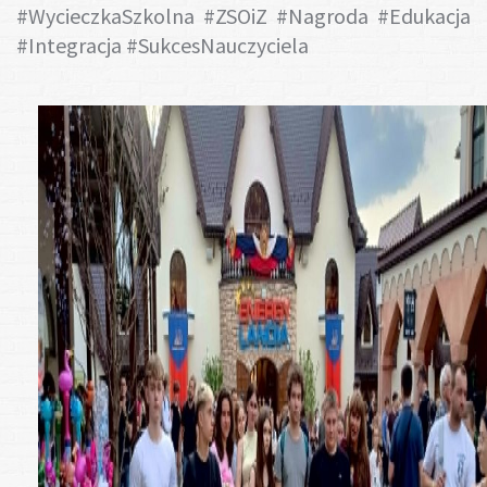
#WycieczkaSzkolna #ZSOiZ #Nagroda #Edukacja
#Integracja #SukcesNauczyciela