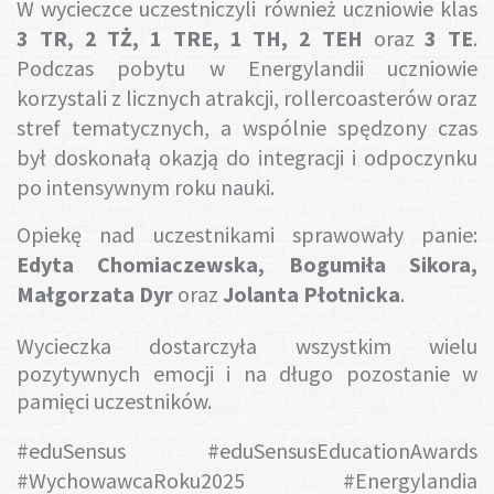
W wycieczce uczestniczyli również uczniowie klas
3 TR, 2 TŻ, 1 TRE, 1 TH, 2 TEH
oraz
3 TE
.
Podczas pobytu w Energylandii uczniowie
korzystali z licznych atrakcji, rollercoasterów oraz
stref tematycznych, a wspólnie spędzony czas
był doskonałą okazją do integracji i odpoczynku
po intensywnym roku nauki.
Opiekę nad uczestnikami sprawowały panie:
Edyta Chomiaczewska, Bogumiła Sikora,
Małgorzata Dyr
oraz
Jolanta Płotnicka
.
Wycieczka dostarczyła wszystkim wielu
pozytywnych emocji i na długo pozostanie w
pamięci uczestników.
#eduSensus #eduSensusEducationAwards
#WychowawcaRoku2025 #Energylandia