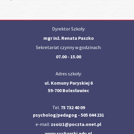
Dyrektor Szkoły:
mgr inż. Renata Paszko
Sekretariat czynny w godzinach:
07.00 - 15.00
Adres szkoły:
ul. Komuny Paryskiej 6
59-700 Bolesławiec
Tel.
75 732 40 09
psycholog/pedagog - 505 044 231
e-mail:
zsoiz1@poczta.onet.pl
www.sucharski.edu.pl