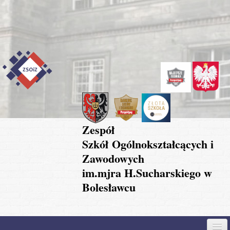
Przejdź do treści
Skip to content
Skip to navigation
Zespół
Szkół Ogólnokształcących i
Zawodowych
im.mjra H.Sucharskiego w
Bolesławcu