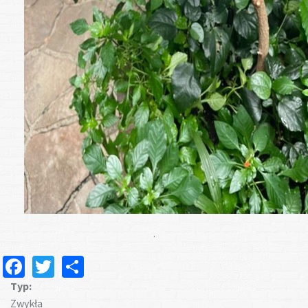
.
Facebook
Twitter
Share
Typ:
Zwykła