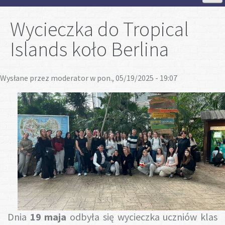
Strona Główna
Wycieczka do Tropical
Islands koło Berlina
Aktualności
Wysłane przez
moderator
w pon., 05/19/2025 - 19:07
Szkoła
Strefa ucznia
Strefa rodzica
Projekty
Plan lekcji
Dnia
19 maja
odbyła się wycieczka uczniów klas