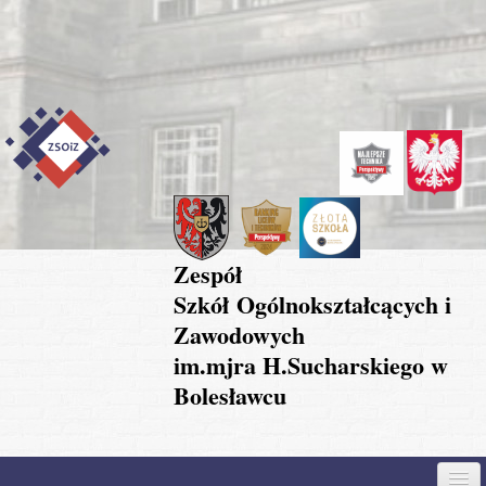
Przejdź do treści
Skip to content
Skip to navigation
Zespół
Szkół Ogólnokształcących i
Zawodowych
im.mjra H.Sucharskiego w
Bolesławcu