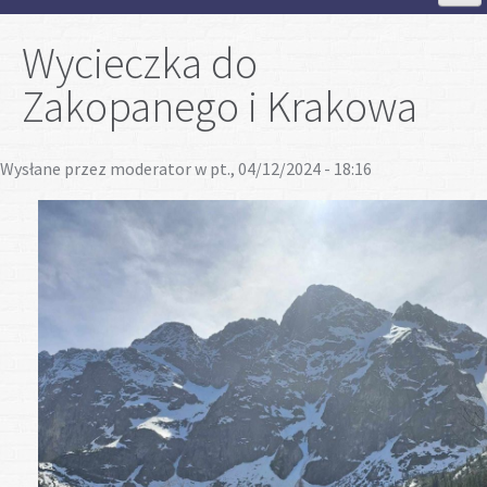
Strona Główna
Wycieczka do
Zakopanego i Krakowa
Aktualności
Wysłane przez
moderator
w pt., 04/12/2024 - 18:16
Szkoła
Strefa ucznia
Strefa rodzica
Projekty
Plan lekcji