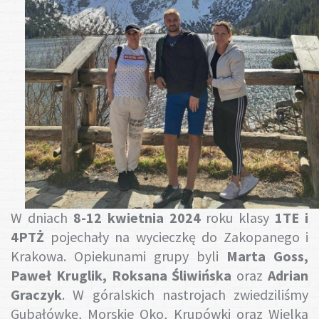
Gotuj z nami
W dniach
8-12 kwietnia 2024
roku klasy
1TE i
4PTŻ
pojechały na wycieczkę do Zakopanego i
Krakowa. Opiekunami grupy byli
Marta Goss,
Paweł Kruglik, Roksana Śliwińska
oraz
Adrian
Graczyk
. W góralskich nastrojach zwiedziliśmy
Gubałówkę, Morskie Oko, Krupówki oraz Wielką