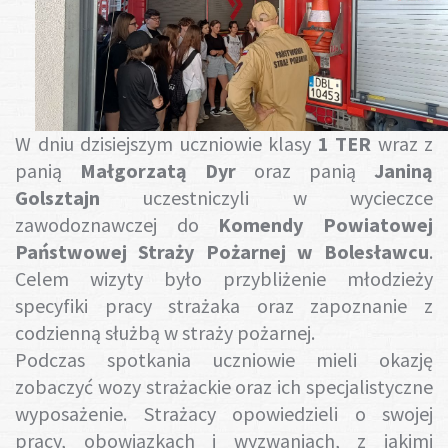
Gotuj z nami
W dniu dzisiejszym uczniowie klasy
1 TER
wraz z
panią
Małgorzatą Dyr
oraz panią
Janiną
Golsztajn
uczestniczyli w wycieczce
zawodoznawczej do
Komendy Powiatowej
Państwowej Straży Pożarnej w Bolesławcu
.
Celem wizyty było przybliżenie młodzieży
specyfiki pracy strażaka oraz zapoznanie z
codzienną służbą w straży pożarnej.
Podczas spotkania uczniowie mieli okazję
zobaczyć wozy strażackie oraz ich specjalistyczne
wyposażenie. Strażacy opowiedzieli o swojej
pracy, obowiązkach i wyzwaniach, z jakimi