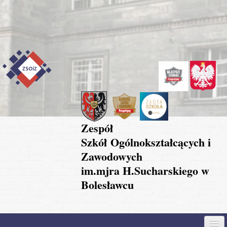
Przejdź do treści
Skip to content
Skip to navigation
Zespół
Szkół Ogólnokształcących i
Zawodowych
im.mjra H.Sucharskiego w
Bolesławcu