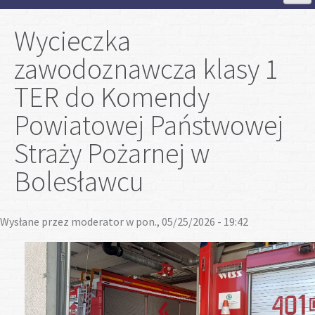
Strona Główna
Wycieczka
zawodoznawcza klasy 1
Aktualności
TER do Komendy
Szkoła
Powiatowej Państwowej
Straży Pożarnej w
Strefa ucznia
Bolesławcu
Strefa rodzica
Wysłane przez
moderator
w pon., 05/25/2026 - 19:42
Projekty
Plan lekcji