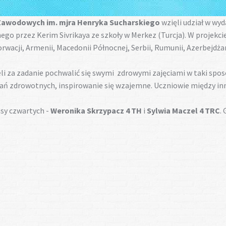
 Zawodowych im. mjra Henryka Sucharskiego
wzięli udział w wy
o przez Kerim Sivrikaya ze szkoły w Merkez (Turcja). W projekcie 
Chorwacji, Armenii, Macedonii Północnej, Serbii, Rumunii, Azerbejdża
li za zadanie pochwalić się swymi zdrowymi zajęciami w taki spos
ałań zdrowotnych, inspirowanie się wzajemne. Uczniowie między i
asy czwartych -
Weronika Skrzypacz 4 TH
i
Sylwia Maczel 4 TRC
.