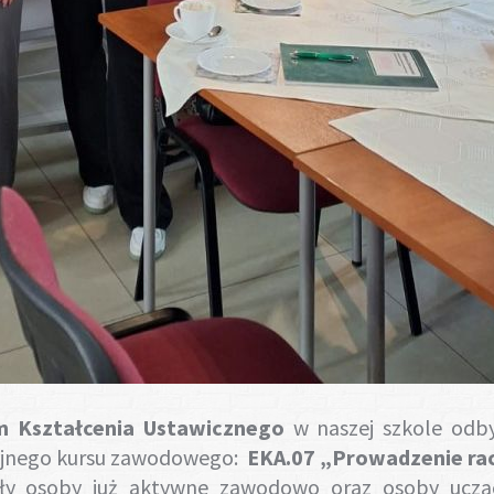
m Kształcenia Ustawicznego
w naszej szkole odby
cyjnego kursu zawodowego:
EKA.07 „Prowadzenie ra
yły osoby już aktywne zawodowo oraz osoby ucząc