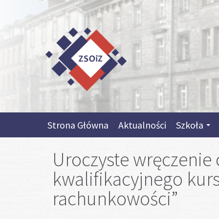
Przejdź do treści
Skip to content
Skip to navigation
Strona Główna
Aktualności
Szkoła
Uroczyste wręczenie 
kwalifikacyjnego ku
rachunkowości”