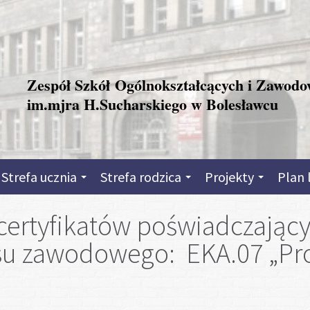
Zespół Szkół Ogólnokształcących i Zawod
im.mjra H.Sucharskiego w Bolesławcu
Strefa ucznia
Strefa rodzica
Projekty
Plan 
certyfikatów poświadczając
rsu zawodowego: EKA.07 „P