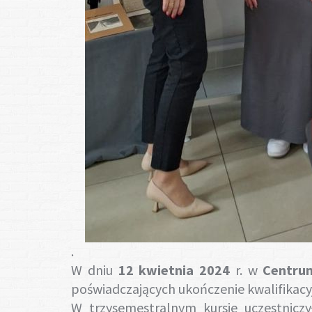
.
W dniu
12 kwietnia 2024
r. w
Centru
poświadczających ukończenie kwalifika
W trzysemestralnym kursie uczestnicz