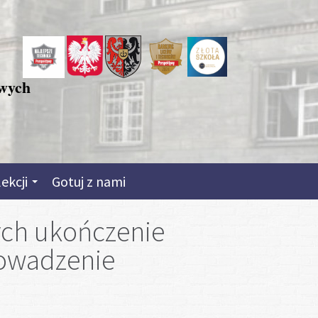
owych
lekcji
Gotuj z nami
ych ukończenie
rowadzenie