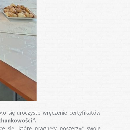
ło się uroczyste wręczenie certyfikatów
chunkowości”.
e się, które pragnęły poszerzyć swoje