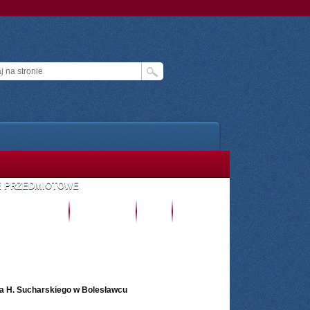
E PRZEDMIOTOWE
TREFA UCZNIA
E- DZIENNIK
CKU
ZALOGUJ
a H. Sucharskiego w Bolesławcu