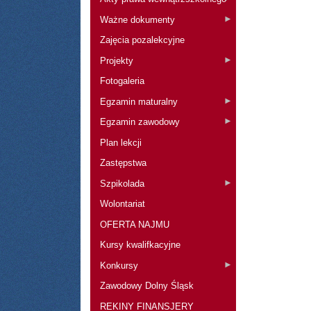
Ważne dokumenty
Zajęcia pozalekcyjne
Projekty
Fotogaleria
Egzamin maturalny
Egzamin zawodowy
Plan lekcji
Zastępstwa
Szpikolada
Wolontariat
OFERTA NAJMU
Kursy kwalifkacyjne
Konkursy
Zawodowy Dolny Śląsk
REKINY FINANSJERY