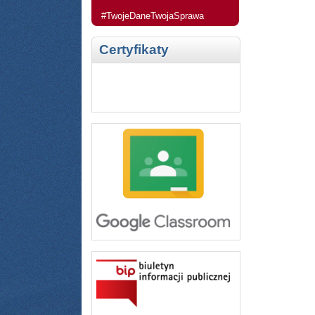
#TwojeDaneTwojaSprawa
Certyfikaty