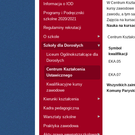
W Centrum Kształ
Informacja o IOD
kursy zawodowe s
Programy i Podręczniki
zawodu, a tym sa
szkolne 2020/2021
Zajęcia na kursa
Nauka na kursac
Regulaminy rekrutacji
O szkole
Centrum Kształce
Szkoły dla Dorosłych
Symbol
kwalifikacji
Liceum Ogólnokształcące dla
Dorosłych
EKA.05
Centrum Kształcenia
EKA.07
Ustawicznego
Kwalifikacyjne kursy
Wszystkich zain
zawodowe
Komuny Paryski
Kierunki kształcenia
Kadra pedagogiczna
Warsztaty szkolne
Praktyka zawodowa
Akty prawa wewnątrzszkolnego