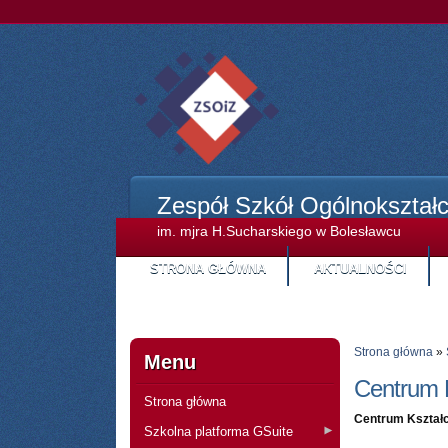
Zespół Szkół Ogólnokształ
im. mjra H.Sucharskiego w Bolesławcu
STRONA GŁÓWNA
AKTUALNOŚCI
Strona główna
»
Menu
Centrum 
Strona główna
Centrum Kształc
Szkolna platforma GSuite