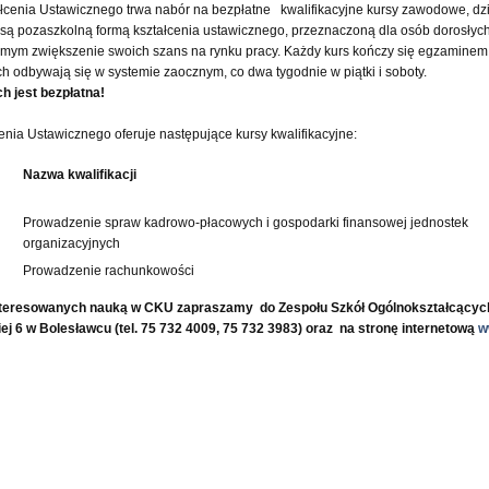
cenia Ustawicznego trwa nabór na bezpłatne kwalifikacyjne kursy zawodowe, dz
ą pozaszkolną formą kształcenia ustawicznego, przeznaczoną dla osób dorosłych
mym zwiększenie swoich szans na rynku pracy. Każdy kurs kończy się egzaminem
ch odbywają się w systemie zaocznym, co dwa tygodnie w piątki i soboty.
h jest bezpłatna!
nia Ustawicznego oferuje następujące kursy kwalifikacyjne:
Nazwa kwalifikacji
Prowadzenie spraw kadrowo-płacowych i gospodarki finansowej jednostek
organizacyjnych
Prowadzenie rachunkowości
teresowanych nauką w CKU zapraszamy do Zespołu Szkół Ogólnokształcących 
ej 6
w Bolesławcu (tel. 75 732 4009, 75 732 3983) oraz na stronę internetową
w