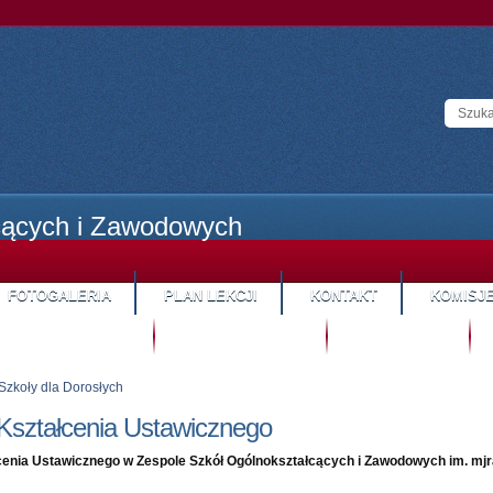
cących i Zawodowych
FOTOGALERIA
PLAN LEKCJI
KONTAKT
KOMISJ
STREFA KANDYDATA
SYSTEM HYBRYDOWY
STREFA RODZICA
S
Szkoły dla Dorosłych
Kształcenia Ustawicznego
enia Ustawicznego w Zespole Szkół Ogólnokształcących i Zawodowych im. mjr