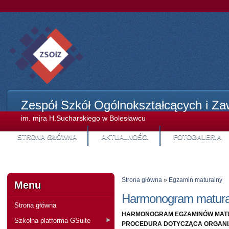
Zespół Szkół Ogólnokształcących i Z
im. mjra H.Sucharskiego w Bolesławcu
STRONA GŁÓWNA
AKTUALNOŚCI
FOTOGALERIA
STREFA KANDYDA
Strona główna
»
Egzamin maturalny
Menu
Harmonogram matura
Strona główna
HARMONOGRAM EGZAMINÓW MATUR
Szkolna platforma GSuite
PROCEDURA DOTYCZĄCA ORGANIZ