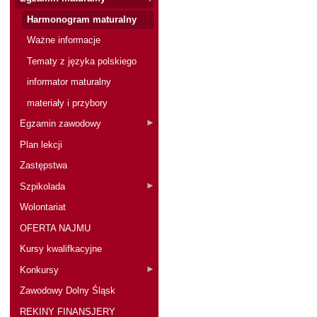
Harmonogram maturalny
Ważne informacje
Tematy z języka polskiego
informator maturalny
materiały i przybory
Egzamin zawodowy
Plan lekcji
Zastępstwa
Szpikolada
Wolontariat
OFERTA NAJMU
Kursy kwalifkacyjne
Konkursy
Zawodowy Dolny Śląsk
REKINY FINANSJERY