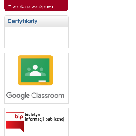
#TwojeDaneTwojaSprawa
Certyfikaty