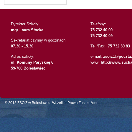
Dyrektor Szkoły:
Telefony:
mgr Laura Słocka
75 732 40 00
75 732 40 09
Sekretariat czynny w godzinach
07.30 - 15.30
Tel./Fax:
75 732 39 83
Adres szkoły:
e-mail:
zsoiz1@poczta.
ul. Komuny Paryskiej 6
www:
http://www.sucha
59-700 Bolesławiec
© 2013 ZSOiZ w Bolesławcu. Wszelkie Prawa Zastrzeżone.