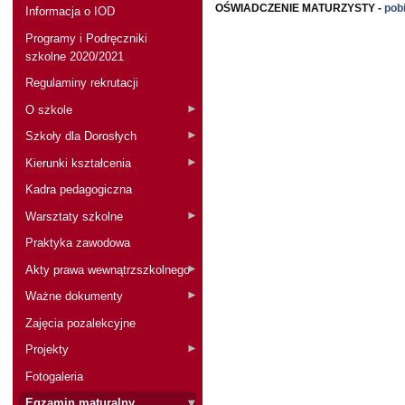
OŚWIADCZENIE MATURZYSTY -
pob
Informacja o IOD
Programy i Podręczniki
szkolne 2020/2021
Regulaminy rekrutacji
O szkole
Szkoły dla Dorosłych
Kierunki kształcenia
Kadra pedagogiczna
Warsztaty szkolne
Praktyka zawodowa
Akty prawa wewnątrzszkolnego
Ważne dokumenty
Zajęcia pozalekcyjne
Projekty
Fotogaleria
Egzamin maturalny