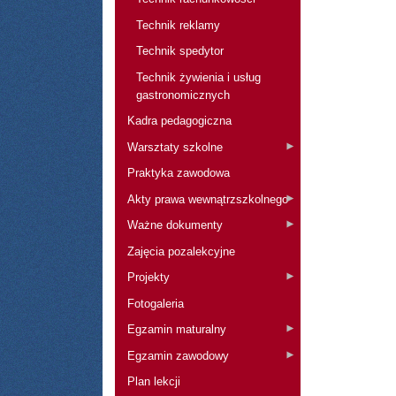
Technik reklamy
Technik spedytor
Technik żywienia i usług
gastronomicznych
Kadra pedagogiczna
Warsztaty szkolne
Praktyka zawodowa
Akty prawa wewnątrzszkolnego
Ważne dokumenty
Zajęcia pozalekcyjne
Projekty
Fotogaleria
Egzamin maturalny
Egzamin zawodowy
Plan lekcji