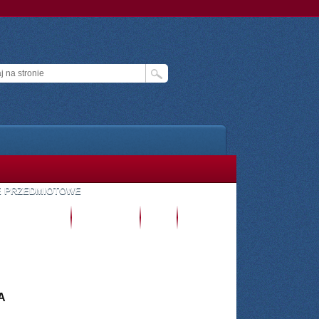
E PRZEDMIOTOWE
TREFA UCZNIA
E- DZIENNIK
CKU
ZALOGUJ
A