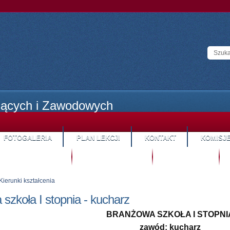
cących i Zawodowych
FOTOGALERIA
PLAN LEKCJI
KONTAKT
KOMISJ
STREFA KANDYDATA
SYSTEM HYBRYDOWY
STREFA RODZICA
S
Kierunki kształcenia
szkoła I stopnia - kucharz
BRANŻOWA SZKOŁA I STOPNI
zawód: kucharz