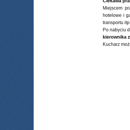
Ciekawa pra
Miejscem pra
hotelowe i g
transportu itp
Po nabyciu d
kierownika 
Kucharz może