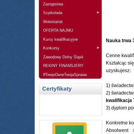
Zastępstwa
Szpikolada
Wolontariat
OFERTA NAJMU
Kursy kwalifkacyjne
Nauka trwa 3
Konkursy
Cenne kwalif
Zawodowy Dolny Śląsk
Kształcąc si
REKINY FINANSJERY
uzyskujesz:
#TwojeDaneTwojaSprawa
1) świadectw
Certyfikaty
2) świadectw
kwalifikacja
3) dyplom po
Konkretne k
Absolwent s