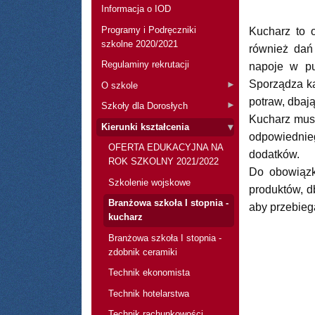
Informacja o IOD
Programy i Podręczniki
Kucharz to 
szkolne 2020/2021
również dań
Regulaminy rekrutacji
napoje w pu
Sporządza k
O szkole
potraw, dbaj
Szkoły dla Dorosłych
Kucharz musi
Kierunki kształcenia
odpowiednie
OFERTA EDUKACYJNA NA
dodatków.
ROK SZKOLNY 2021/2022
Do obowiązk
Szkolenie wojskowe
produktów, d
Branżowa szkoła I stopnia -
aby przebieg
kucharz
Branżowa szkoła I stopnia -
zdobnik ceramiki
Technik ekonomista
Technik hotelarstwa
Technik rachunkowości