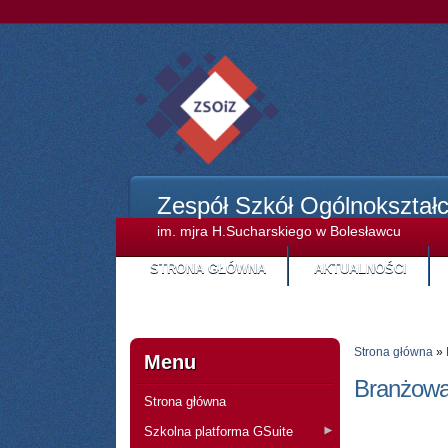
Zespół Szkół Ogólnokształ
im. mjra H.Sucharskiego w Bolesławcu
STRONA GŁÓWNA
AKTUALNOŚCI
Strona główna
»
Menu
Branżowa 
Strona główna
Szkolna platforma GSuite