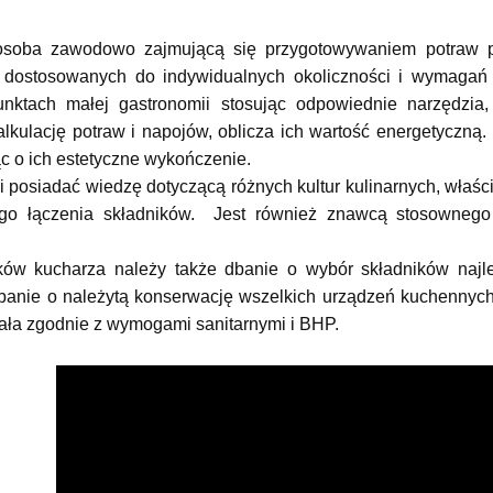
osoba zawodowo zajmującą się przygotowywaniem potraw po
 dostosowanych do indywidualnych okoliczności i wymagań k
nktach małej gastronomii stosując odpowiednie narzędzia, 
alkulację potraw i napojów, oblicza ich wartość energetyc
ąc o ich estetyczne wykończenie.
 posiadać wiedzę dotyczącą różnych kultur kulinarnych, wła
go łączenia składników. Jest również znawcą stosownego
ów kucharza należy także dbanie o wybór składników najle
banie o należytą konserwację wszelkich urządzeń kuchennych
ała zgodnie z wymogami sanitarnymi i BHP.