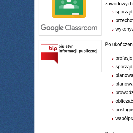
zawodowych
sporząd
przecho
wykonyw
Po ukończeni
profesj
sporząd
planowa
planowa
prowadz
oblicza
posługiw
współpr