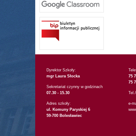
Dyrektor Szkoły:
Tele
mgr Laura Słocka
75 7
75 7
Sekretariat czynny w godzinach
07.30 - 15.30
Tel
Adres szkoły:
e-ma
ul. Komuny Paryskiej 6
ww
59-700 Bolesławiec