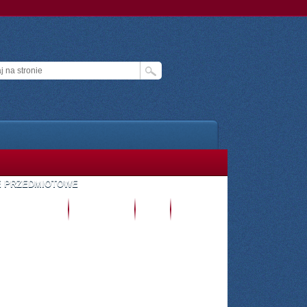
E PRZEDMIOTOWE
TREFA UCZNIA
E- DZIENNIK
CKU
ZALOGUJ