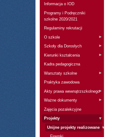
Informacja o IOD
Programy i Podręczniki
szkolne 2020/2021
Regulaminy rekrutacji
O szkole
Szkoły dla Dorosłych
Kierunki kształcenia
Kadra pedagogiczna
Warsztaty szkolne
Praktyka zawodowa
Akty prawa wewnątrzszkolnego
Ważne dokumenty
Zajęcia pozalekcyjne
Projekty
Unijne projekty realizowane
Firemki