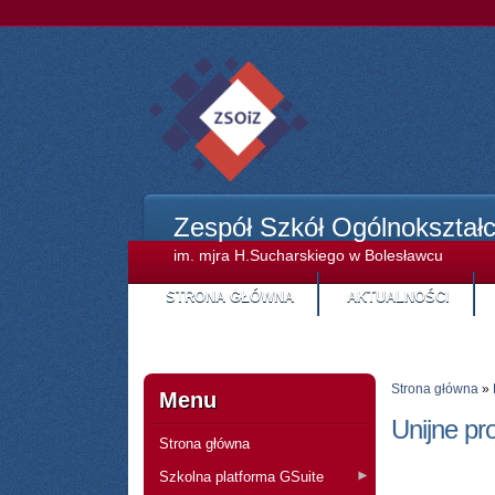
Zespół Szkół Ogólnokształ
im. mjra H.Sucharskiego w Bolesławcu
STRONA GŁÓWNA
AKTUALNOŚCI
Strona główna
»
Menu
Unijne pr
Strona główna
Szkolna platforma GSuite