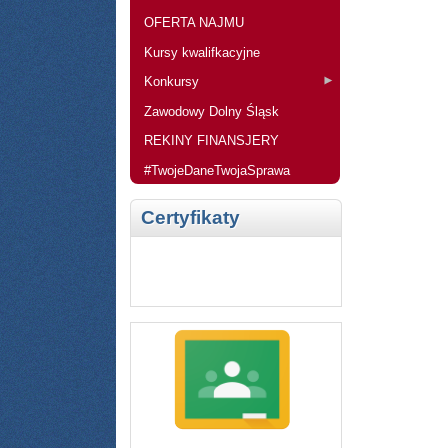
OFERTA NAJMU
Kursy kwalifkacyjne
Konkursy
Zawodowy Dolny Śląsk
REKINY FINANSJERY
#TwojeDaneTwojaSprawa
Certyfikaty