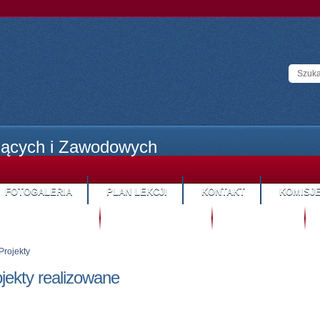
cących i Zawodowych
FOTOGALERIA
PLAN LEKCJI
KONTAKT
KOMISJ
STREFA KANDYDATA
SYSTEM HYBRYDOWY
STREFA RODZICA
S
Projekty
ojekty realizowane