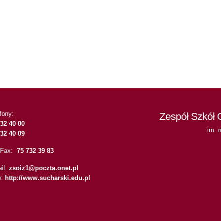
fony:
Zespół Szkół 
32 40 00
im. 
32 40 09
./Fax:
75 732 39 83
il:
zsoiz1@poczta.onet.pl
w:
http://www.sucharski.edu.pl