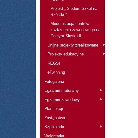
Projekt „ Siedem Szkół na
Szóstkę”.
Modernizacja centrów
kształcenia zawodowego na
Dolnym Śląsku II
Unijne projekty zrealizowane
Projekty edukacyjne
REGSI
eTwinning
Fotogaleria
Egzamin maturalny
Egzamin zawodowy
Plan lekcji
Zastępstwa
Szpikolada
Wolontariat