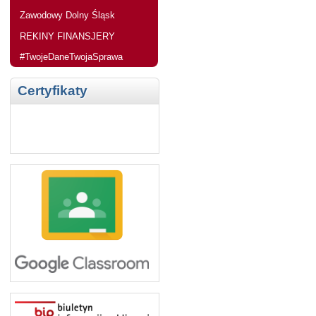
Zawodowy Dolny Śląsk
REKINY FINANSJERY
#TwojeDaneTwojaSprawa
Certyfikaty