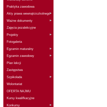
Praktyka zawodowa
Akty prawa wewnątrzszkolnego
Ważne dokumenty
Zajęcia pozalekcyjne
Projekty
Fotogaleria
Egzamin maturalny
Egzamin zawodowy
Plan lekcji
Zastępstwa
Szpikolada
Wolontariat
OFERTA NAJMU
Kursy kwalifkacyjne
Konkursy