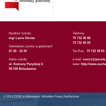
Dyrektor Szkoły:
Telefony:
mgr Laura Słocka
75 732 40 00
75 732 40 09
Sekretariat czynny w godzinach
07.30 - 15.30
Tel./Fax:
75 732 39 83
Adres szkoły:
e-mail:
zsoiz1@poczta.
ul. Komuny Paryskiej 6
www:
http://www.sucha
59-700 Bolesławiec
© 2013 ZSOiZ w Bolesławcu. Wszelkie Prawa Zastrzeżone.