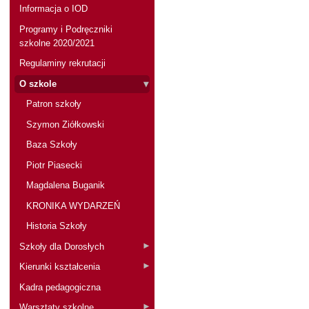
Informacja o IOD
Programy i Podręczniki
szkolne 2020/2021
Regulaminy rekrutacji
O szkole
Patron szkoły
Szymon Ziółkowski
Baza Szkoły
Piotr Piasecki
Magdalena Buganik
KRONIKA WYDARZEŃ
Historia Szkoły
Szkoły dla Dorosłych
Kierunki kształcenia
Kadra pedagogiczna
Warsztaty szkolne