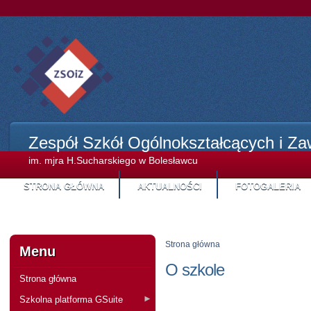
Zespół Szkół Ogólnokształcących i Z
im. mjra H.Sucharskiego w Bolesławcu
STRONA GŁÓWNA
AKTUALNOŚCI
FOTOGALERIA
STREFA KANDYDA
Strona główna
Menu
O szkole
Strona główna
Szkolna platforma GSuite