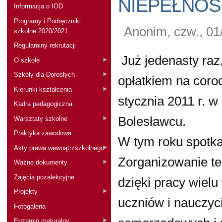
NIEPEŁNO
Informacja o IOD
Programy i Podręczniki
Anonim, czw., 01
szkolne 2020/2021
Regulaminy rekrutacji
Już jedenasty raz
O szkole
Szkoły dla Dorosłych
opłatkiem na coro
Kierunki kształcenia
stycznia 2011 r. 
Kadra pedagogiczna
Bolesławcu.
Warsztaty szkolne
Praktyka zawodowa
W tym roku spotka
Akty prawa wewnątrzszkolnego
Zorganizowanie te
Ważne dokumenty
Zajęcia pozalekcyjne
dzięki pracy wielu
Projekty
uczniów i nauczyci
Fotogaleria
Egzamin maturalny