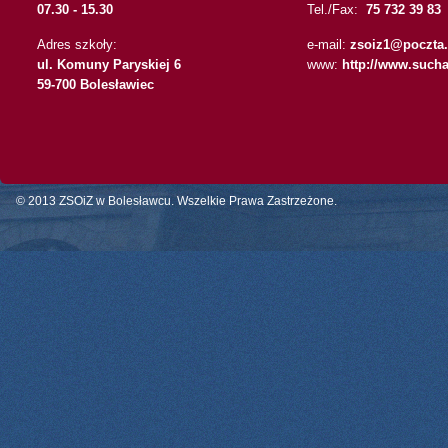
07.30 - 15.30
Tel./Fax:
75 732 39 83
Adres szkoły:
e-mail:
zsoiz1@poczta.
ul. Komuny Paryskiej 6
www:
http://www.sucha
59-700 Bolesławiec
© 2013 ZSOiZ w Bolesławcu. Wszelkie Prawa Zastrzeżone.