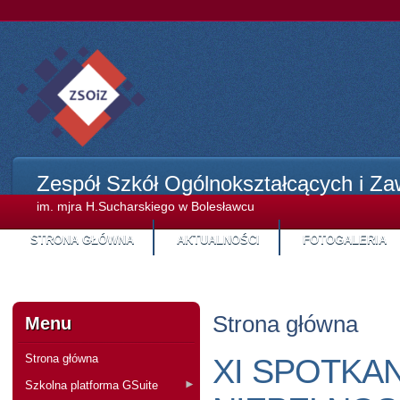
Zespół Szkół Ogólnokształcących i Z
im. mjra H.Sucharskiego w Bolesławcu
STRONA GŁÓWNA
AKTUALNOŚCI
FOTOGALERIA
STREFA KANDYDA
Strona główna
Menu
XI SPOTKA
Strona główna
Szkolna platforma GSuite