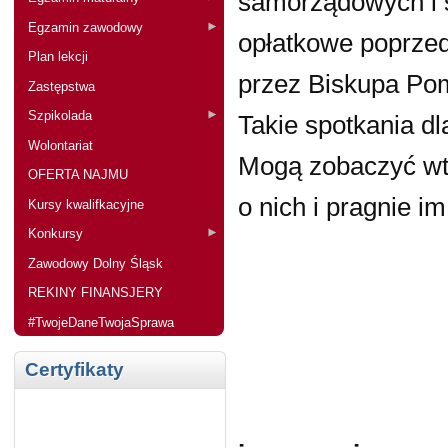
samorządowych i 
Egzamin zawodowy
opłatkowe poprze
Plan lekcji
przez Biskupa Pom
Zastępstwa
Szpikolada
Takie spotkania d
Wolontariat
Mogą zobaczyć wted
OFERTA NAJMU
o nich i pragnie 
Kursy kwalifkacyjne
Konkursy
Zawodowy Dolny Śląsk
REKINY FINANSJERY
#TwojeDaneTwojaSprawa
Certyfikaty