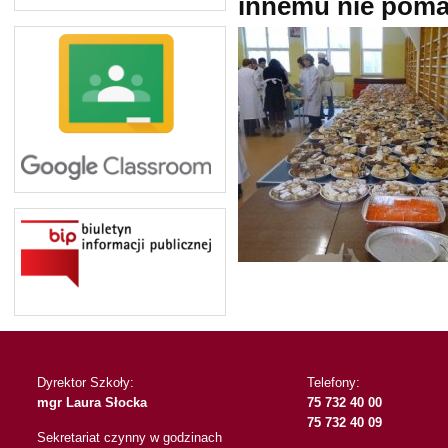
innemu nie poma
Dyrektor Szkoły:
Telefony:
mgr Laura Słocka
75 732 40 00
75 732 40 09
Sekretariat czynny w godzinach