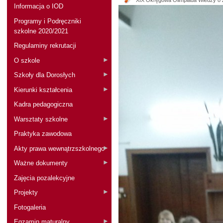
XIX Okręgowa Olimpiada Wiedzy o 
Informacja o IOD
Programy i Podręczniki
szkolne 2020/2021
Regulaminy rekrutacji
O szkole
Szkoły dla Dorosłych
Kierunki kształcenia
Kadra pedagogiczna
Warsztaty szkolne
Praktyka zawodowa
Akty prawa wewnątrzszkolnego
Ważne dokumenty
Zajęcia pozalekcyjne
Projekty
Fotogaleria
Egzamin maturalny