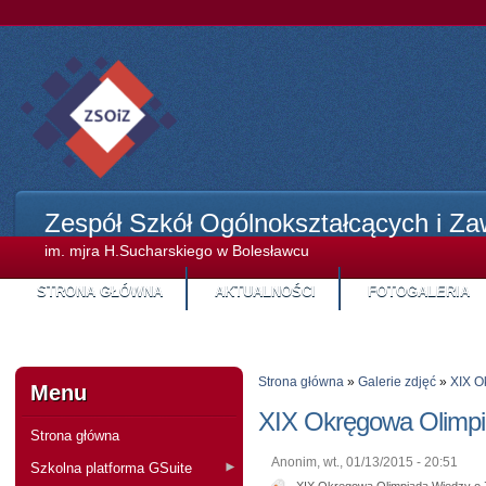
Zespół Szkół Ogólnokształcących i Z
im. mjra H.Sucharskiego w Bolesławcu
STRONA GŁÓWNA
AKTUALNOŚCI
FOTOGALERIA
STREFA KANDYDA
Strona główna
»
Galerie zdjęć
»
XIX O
Menu
XIX Okręgowa Olimpi
Strona główna
Anonim, wt., 01/13/2015 - 20:51
Szkolna platforma GSuite