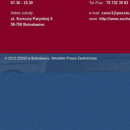
07.30 - 15.30
Tel./Fax:
75 732 39 83
Adres szkoły:
e-mail:
zsoiz1@poczta.
ul. Komuny Paryskiej 6
www:
http://www.sucha
59-700 Bolesławiec
© 2013 ZSOiZ w Bolesławcu. Wszelkie Prawa Zastrzeżone.